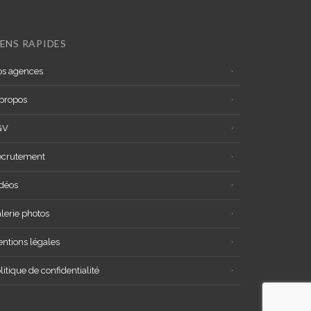
IENS RAPIDES
s agences
propos
GV
ecrutement
déos
lerie photos
ntions légales
litique de confidentialité