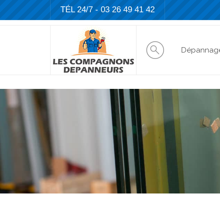
TÉL 24/7 -
03 26 49 41 42
Dépannag