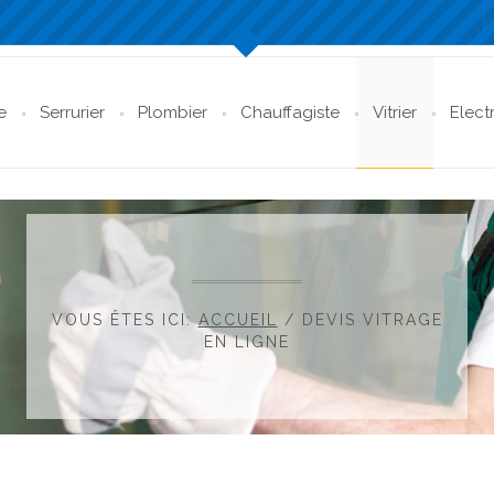
e
Serrurier
Plombier
Chauffagiste
Vitrier
Elect
VOUS ÊTES ICI:
ACCUEIL
/
DEVIS VITRAGE
EN LIGNE