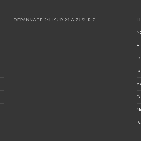
DEPANNAGE 24H SUR 24 & 7J SUR 7
L
No
À 
C
R
Vi
Ga
Me
Po