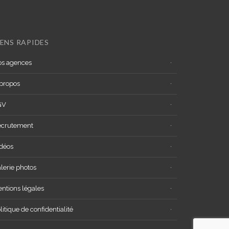
IENS RAPIDES
s agences
propos
GV
ecrutement
déos
lerie photos
ntions légales
litique de confidentialité