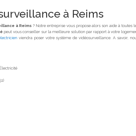
osurveillance à Reims
eillance à Reims
? Notre entreprise vous propose alors son aide à toutes l
té
peut vous conseiller sur la meilleure solution par rapport à votre logeme
lectricien
viendra poser votre système de vidéosurveillance. A savoir, no
Électricité
51)