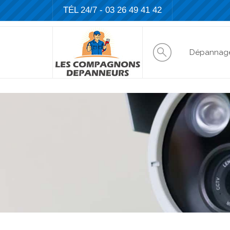
TÉL 24/7 -
03 26 49 41 42
Dépannag