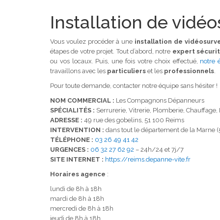
Installation de vidé
Vous voulez procéder à une
installation de vidéosurv
étapes de votre projet. Tout d’abord, notre
expert sécuri
ou vos locaux. Puis, une fois votre choix effectué,
notre é
travaillons avec les
particuliers
et les
professionnels
.
Pour toute demande, contacter notre équipe sans hésiter !
NOM COMMERCIAL :
Les Compagnons Dépanneurs
SP
É
CIALIT
É
S :
Serrurerie, Vitrerie, Plomberie, Chauffage, 
ADRESSE :
49 rue des gobelins, 51 100 Reims
INTERVENTION :
dans tout le département de la Marne (
TÉLÉPHONE :
03 26 49 41 42
URGENCES :
06 32 27 62 92
– 24h/24 et 7j/7
SITE INTERNET :
https://reims.depanne-vite.fr
Horaires agence
:
lundi de 8h à 18h
mardi de 8h à 18h
mercredi de 8h à 18h
jeudi de 8h à 18h