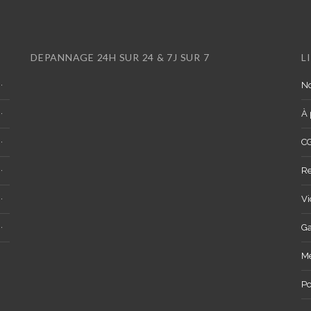
DEPANNAGE 24H SUR 24 & 7J SUR 7
L
No
À 
C
R
Vi
Ga
Me
Po