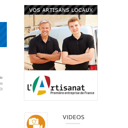
e
us
Et