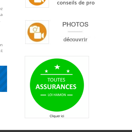
ez
la
.
en
il